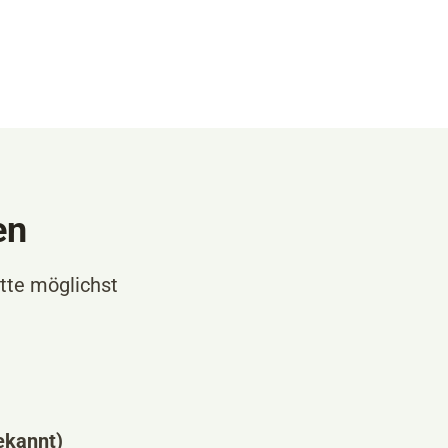
en
tte möglichst
ekannt)