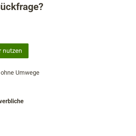
Rückfrage?
r nutzen
 — ohne Umwege
werbliche